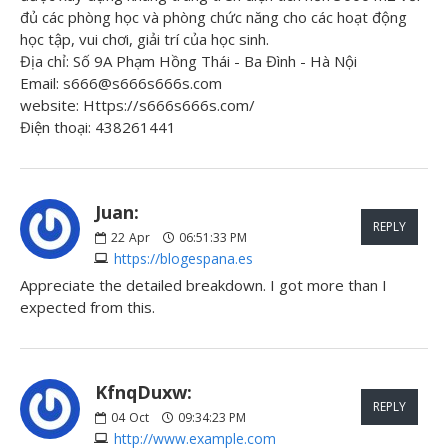
đủ các phòng học và phòng chức năng cho các hoạt động
học tập, vui chơi, giải trí của học sinh.
Địa chỉ: Số 9A Phạm Hồng Thái - Ba Đình - Hà Nội
Email: s666@s666s666s.com
website: Https://s666s666s.com/
Điện thoại: 438261441
Juan:
REPLY
22
Apr
06:51:33 PM
https://blogespana.es
Appreciate the detailed breakdown. I got more than I
expected from this.
KfnqDuxw:
REPLY
04
Oct
09:34:23 PM
http://www.example.com