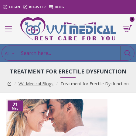
LOGIN
REGISTER
BLOG
0
All
TREATMENT FOR ERECTILE DYSFUNCTION
VVI Medical Blogs
Treatment for Erectile Dysfunction
21
May