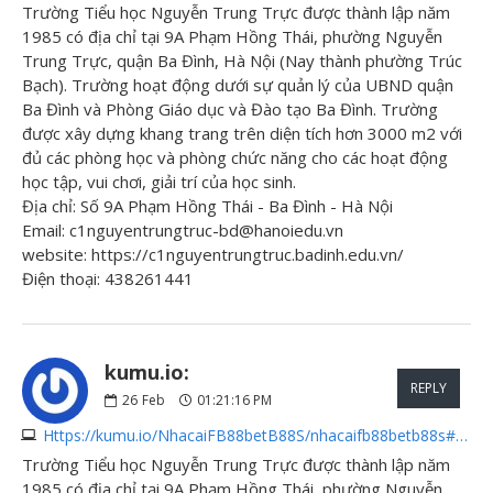
Trường Tiểu học Nguyễn Trung Trực được thành lập năm
1985 có địa chỉ tại 9A Phạm Hồng Thái, phường Nguyễn
Trung Trực, quận Ba Đình, Hà Nội (Nay thành phường Trúc
Bạch). Trường hoạt động dưới sự quản lý của UBND quận
Ba Đình và Phòng Giáo dục và Đào tạo Ba Đình. Trường
được xây dựng khang trang trên diện tích hơn 3000 m2 với
đủ các phòng học và phòng chức năng cho các hoạt động
học tập, vui chơi, giải trí của học sinh.
Địa chỉ: Số 9A Phạm Hồng Thái - Ba Đình - Hà Nội
Email: c1nguyentrungtruc-bd@hanoiedu.vn
website: https://c1nguyentrungtruc.badinh.edu.vn/
Điện thoại: 438261441
kumu.io:
REPLY
26
Feb
01:21:16 PM
Https://kumu.io/NhacaiFB88betB88S/nhacaifb88betb88s#nhacaifb88betb88s
Trường Tiểu học Nguyễn Trung Trực được thành lập năm
1985 có địa chỉ tại 9A Phạm Hồng Thái, phường Nguyễn