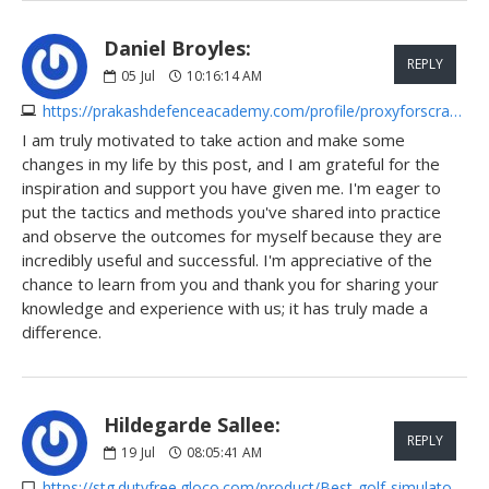
Daniel Broyles:
REPLY
05
Jul
10:16:14 AM
https://prakashdefenceacademy.com/profile/proxyforscraping840
I am truly motivated to take action and make some
changes in my life by this post, and I am grateful for the
inspiration and support you have given me. I'm eager to
put the tactics and methods you've shared into practice
and observe the outcomes for myself because they are
incredibly useful and successful. I'm appreciative of the
chance to learn from you and thank you for sharing your
knowledge and experience with us; it has truly made a
difference.
Hildegarde Sallee:
REPLY
19
Jul
08:05:41 AM
https://stg.dutyfree.gloco.com/product/Best-golf-simulators-for-home-use-2026-a4tBp