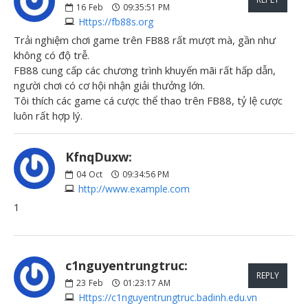
16
Feb
09:35:51 PM
Https://fb88s.org
Trải nghiệm chơi game trên FB88 rất mượt mà, gần như
không có độ trễ.
FB88 cung cấp các chương trình khuyến mãi rất hấp dẫn,
người chơi có cơ hội nhận giải thưởng lớn.
Tôi thích các game cá cược thể thao trên FB88, tỷ lệ cược
luôn rất hợp lý.
KfnqDuxw:
04
Oct
09:34:56 PM
http://www.example.com
1
c1nguyentrungtruc:
REPLY
23
Feb
01:23:17 AM
Https://c1nguyentrungtruc.badinh.edu.vn