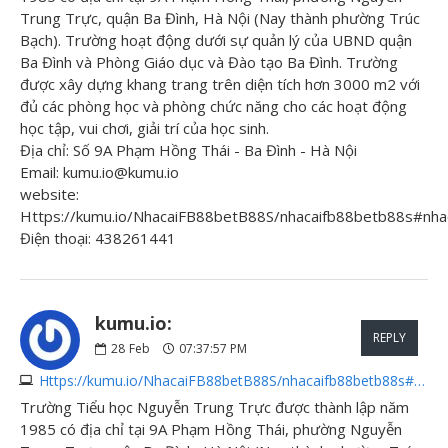
Trung Trực, quận Ba Đình, Hà Nội (Nay thành phường Trúc
Bạch). Trường hoạt động dưới sự quản lý của UBND quận
Ba Đình và Phòng Giáo dục và Đào tạo Ba Đình. Trường
được xây dựng khang trang trên diện tích hơn 3000 m2 với
đủ các phòng học và phòng chức năng cho các hoạt động
học tập, vui chơi, giải trí của học sinh.
Địa chỉ: Số 9A Phạm Hồng Thái - Ba Đình - Hà Nội
Email: kumu.io@kumu.io
website:
Https://kumu.io/NhacaiFB88betB88S/nhacaifb88betb88s#nha
Điện thoại: 438261441
kumu.io:
REPLY
28
Feb
07:37:57 PM
Https://kumu.io/NhacaiFB88betB88S/nhacaifb88betb88s#nhacaifb88betb88s
Trường Tiểu học Nguyễn Trung Trực được thành lập năm
1985 có địa chỉ tại 9A Phạm Hồng Thái, phường Nguyễn