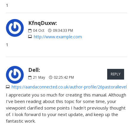
1
KfnqDuxw:
04
Oct
09:34:33 PM
http://www.example.com
1
Dell:
REPLY
21
May
02:25:42 PM
https://aandaconnected.co.uk/author-profile/26pastorallevel
I appreciate you so much for creating this manual. Although
I've been reading about this topic for some time, your
viewpoint clarified some points I hadn't previously thought
of. I look forward to your next update, and keep up the
fantastic work.